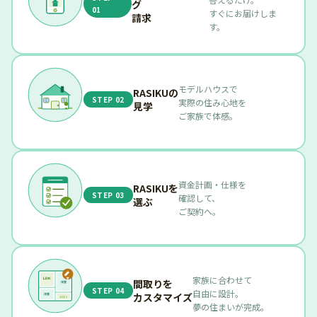
グ
01
すぐにお届けしま
請求
す。
モデルハウスで
RASIKUの
STEP 02
実際の住み心地を
見学
ご家族で体感。
資金計画・仕様を
RASIKUを
STEP 03
確認して、
選ぶ
ご契約へ。
家族に合わせて
LDK
間取りを
洋室
STEP 04
自由に設計。
カスタマイズ
洋室
水回り
夢の住まいが完成。