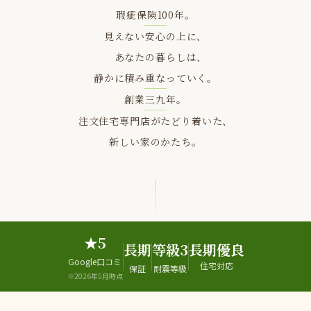
瑕疵保険100年。
見えない安心の上に、
あなたの暮らしは、
静かに積み重なっていく。
創業三九年。
注文住宅専門店がたどり着いた、
新しい家のかたち。
★5
長期
等級3
長期優良
Google口コミ
住宅対応
保証
耐震等級
※2026年5月時点