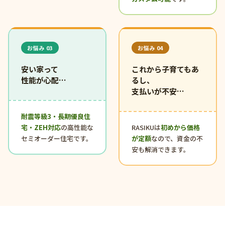
お悩み 03
お悩み 04
安い家って
これから子育てもあ
性能が心配…
るし、
支払いが不安…
耐震等級3・長期優良住
宅・ZEH対応
の高性能な
RASIKUは
初めから価格
セミオーダー住宅です。
が定額
なので、資金の不
安も解消できます。