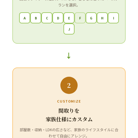
ランを選択。
A
B
C
D
E
F
G
H
I
J
→
2
CUSTOMIZE
間取りを
家族仕様にカスタム
部屋数・収納・LDKの広さなど、家族のライフスタイルに合
わせて自由にアレンジ。